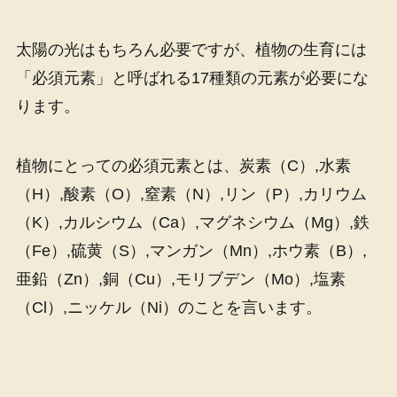
太陽の光はもちろん必要ですが、植物の生育には
「必須元素」と呼ばれる17種類の元素が必要にな
ります。
植物にとっての必須元素とは、炭素（C）,水素
（H）,酸素（O）,窒素（N）,リン（P）,カリウム
（K）,カルシウム（Ca）,マグネシウム（Mg）,鉄
（Fe）,硫黄（S）,マンガン（Mn）,ホウ素（B）,
亜鉛（Zn）,銅（Cu）,モリブデン（Mo）,塩素
（Cl）,ニッケル（Ni）のことを言います。