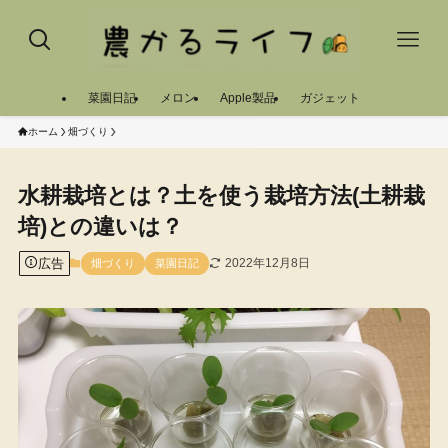
菜園日記
メロン
Apple製品
ガジェット
ホーム
畑づくり
水耕栽培とは？土を使う栽培方法(土耕栽
培)との違いは？
広告
2022年12月8日
畑づくり
菜園日記