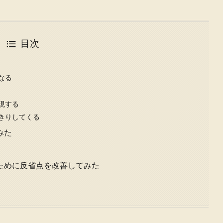
目次
なる
現する
きりしてくる
みた
ために反省点を改善してみた