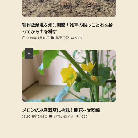
耕作放棄地を畑に開墾！雑草の根っこと石を拾
ってから土を耕す
2020年1月13日
菜園日記
5307
メロンの水耕栽培に挑戦！開花～受粉編
2018年5月9日
野菜の育て方
4635